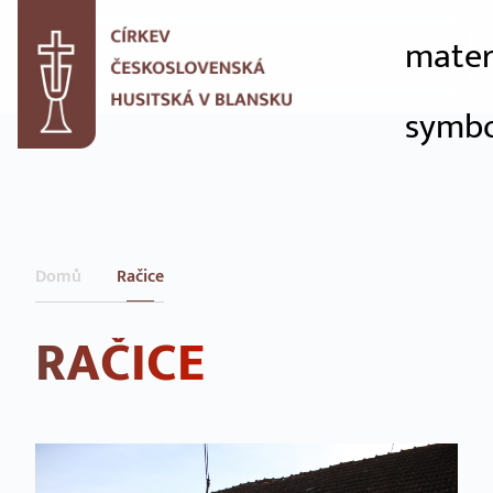
mater
symbo
Domů
Račice
RAČICE